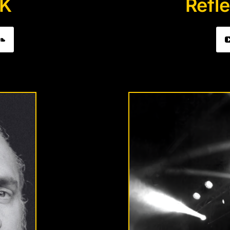
K
Refl